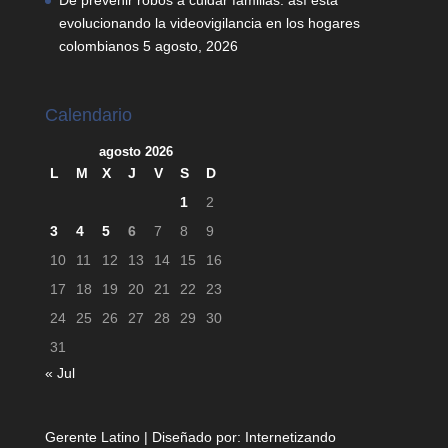
De prevenir robos a cuidar familias: así está
evolucionando la videovigilancia en los hogares
colombianos
5 agosto, 2026
Calendario
agosto 2026
L
M
X
J
V
S
D
1
2
3
4
5
6
7
8
9
10
11
12
13
14
15
16
17
18
19
20
21
22
23
24
25
26
27
28
29
30
31
« Jul
Gerente Latino | Diseñado por:
Internetizando