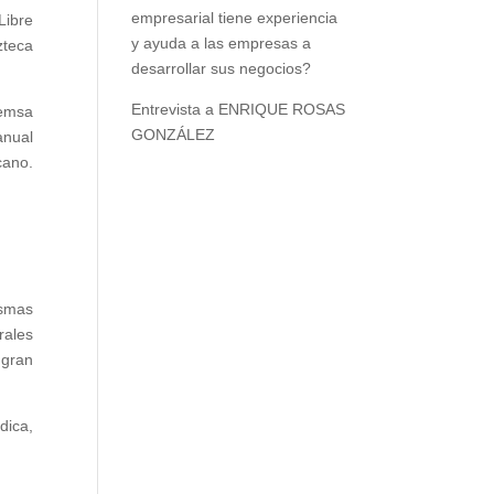
empresarial tiene experiencia
Libre
y ayuda a las empresas a
zteca
desarrollar sus negocios?
Entrevista a ENRIQUE ROSAS
Femsa
GONZÁLEZ
anual
cano.
ismas
rales
 gran
dica,