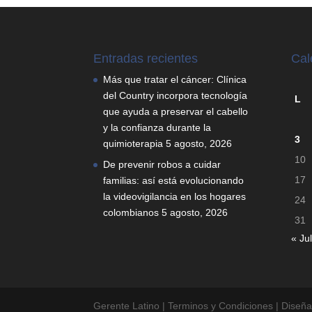
Entradas recientes
Cal
Más que tratar el cáncer: Clínica
del Country incorpora tecnología
L
que ayuda a preservar el cabello
y la confianza durante la
3
quimioterapia
5 agosto, 2026
10
De prevenir robos a cuidar
17
familias: así está evolucionando
la videovigilancia en los hogares
24
colombianos
5 agosto, 2026
31
« Jul
Gerente Latino | Terminos y Condiciones | Diseñ