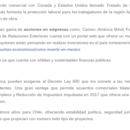
erdo comercial con Canadá y Estados Unidos llamado Tratado de 
do fomenta la protección laboral para los trabajadores de la región A
o de obra.
gran gama de
acciones
en empresas
como: Cemex, América Móvil, 
ría de Relaciones Exteriores cuenta con un portal web que ofrece un m
a quienes están pensando en realizar inversiones en el país norteameri
suntos-economicos/como-invertir-en-mexico
vo ya que cuenta con sólidas y sustentables finanzas públicas.
hilena pueden acogerse al Decreto Ley 600 que los somete a las m
sidentes. Una gran ventaja que permite acuerdos comerciales bilate
 Empleos y Reducción de Impuestos impulsada en 2017 que ofrece una
nes.
timos años para Chile, ofreciendo estabilidad política, seguridad jurí
as que propician con esmero todo tipo de proyectos.