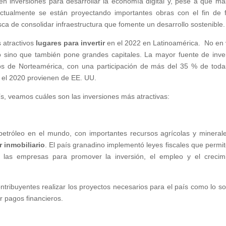
aen inversiones para desarrollar la economía digital y, pese a que má
tualmente se están proyectando importantes obras con el fin de f
usca de consolidar infraestructura que fomente un desarrollo sostenible.
 atractivos
lugares para invertir
en el 2022 en Latinoamérica. No en
o sino que también pone grandes capitales. La mayor fuente de inve
tos de Norteamérica, con una participación de más del 35 % de toda
n el 2020 provienen de EE. UU.
ís, veamos cuáles son las inversiones más atractivas:
petróleo en el mundo, con importantes recursos agrícolas y mineral
r inmobiliario
. El país granadino implementó leyes fiscales que permit
 las empresas para promover la inversión, el empleo y el crecim
tribuyentes realizar los proyectos necesarios para el país como lo so
r pagos financieros.