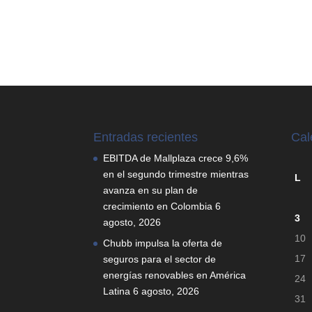
Entradas recientes
Cal
EBITDA de Mallplaza crece 9,6%
en el segundo trimestre mientras
L
avanza en su plan de
crecimiento en Colombia
6
3
agosto, 2026
10
Chubb impulsa la oferta de
17
seguros para el sector de
energías renovables en América
24
Latina
6 agosto, 2026
31