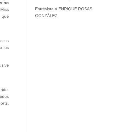
asino
Entrevista a ENRIQUE ROSAS
 Miss
GONZÁLEZ
s que
ece a
e los
usive
undo.
uidos
orts,