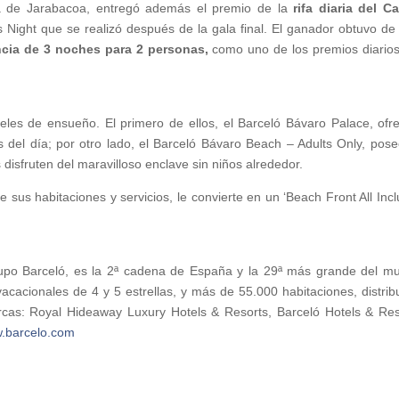
ta de Jarabacoa, entregó además el premio de la
rifa diaria del C
s Night que se realizó después de la gala final. El ganador obtuvo de
cia de 3 noches para 2 personas,
como uno de los premios diario
eles de ensueño. El primero de ellos, el Barceló Bávaro Palace, ofr
s del día; por otro lado, el Barceló Bávaro Beach – Adults Only, pose
isfruten del maravilloso enclave sin niños alrededor.
e sus habitaciones y servicios, le convierte en un ‘Beach Front All Incl
Grupo Barceló, es la 2ª cadena de España y la 29ª más grande del m
cacionales de 4 y 5 estrellas, y más de 55.000 habitaciones, distrib
rcas: Royal Hideaway Luxury Hotels & Resorts, Barceló Hotels & Res
.barcelo.com