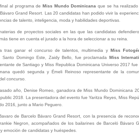
 final al programa de
Miss Mundo Dominicana
que se ha realizado
Bávaro Grand Resort. Las 20 candidatas han podido vivir la experienc
cias de talento, inteligencia, moda y habilidades deportivas.
aterias de proyectos sociales en las que las candidatas defendier
más tiene en cuenta el jurado a la hora de seleccionar a su reina.
a tras ganar el concurso de talentos, multimedia y
Miss Fotogén
e Santo Domingo Este, Zaidy Bello, fue proclamada
Miss Internat
ntante de Santiago y Miss Republica Dominicana Universo 2017 fue 
 Romana quedó segunda y Émeli Reinoso representante de la comu
 del concurso.
l pasado año, Denise Romeo, ganadora de Miss Mundo Dominicana 2
public 2018. La presentadora del evento fue Yaritza Reyes, Miss Repú
do 2016, junto a Mario Peguero.
 Bavaro de Barcelo Bávaro Grand Resort, con la presencia de recono
rankie Negron, acompañados de los bailarines de Barceló Bávaro 
n y emoción de candidatas y huéspedes.