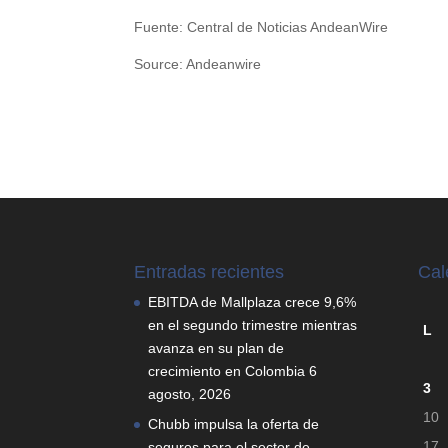
Fuente: Central de Noticias AndeanWire
Source: Andeanwire
Entradas recientes
Cal
EBITDA de Mallplaza crece 9,6%
en el segundo trimestre mientras
L
avanza en su plan de
crecimiento en Colombia
6
3
agosto, 2026
10
Chubb impulsa la oferta de
17
seguros para el sector de