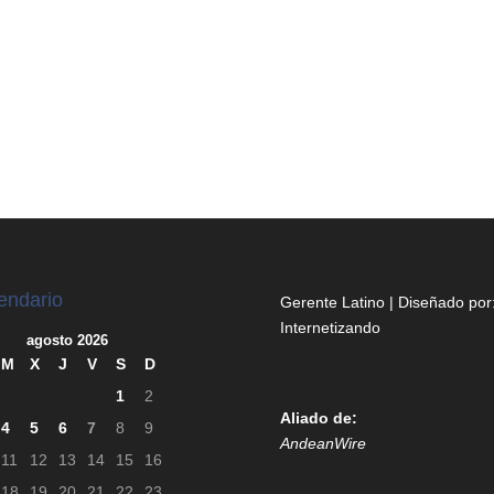
endario
Gerente Latino | Diseñado por
Internetizando
agosto 2026
M
X
J
V
S
D
1
2
Aliado de:
4
5
6
7
8
9
AndeanWire
11
12
13
14
15
16
18
19
20
21
22
23