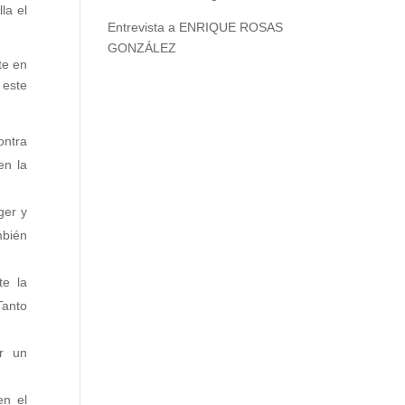
la el
Entrevista a ENRIQUE ROSAS
GONZÁLEZ
te en
 este
ontra
en la
ger y
mbién
te la
Tanto
or un
en el