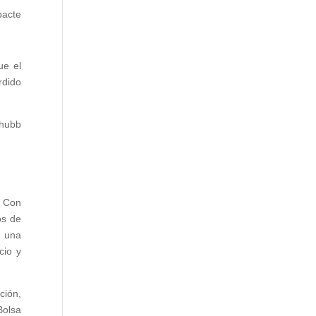
pacte
ue el
rdido
Chubb
. Con
os de
o una
cio y
ción,
Bolsa