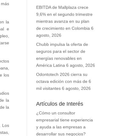
e más
EBITDA de Mallplaza crece
9,6% en el segundo trimestre
mientras avanza en su plan
en la
de crecimiento en Colombia
6
nal e
agosto, 2026
pleo,
tarse
Chubb impulsa la oferta de
seguros para el sector de
energías renovables en
ectos
América Latina
6 agosto, 2026
bana,
Odontotech 2026 cierra su
e los
octava edición con más de 6
mil visitantes
6 agosto, 2026
udios
de la
Artículos de Interés
de la
¿Cómo un consultor
empresarial tiene experiencia
. Los
y ayuda a las empresas a
stas,
desarrollar sus negocios?