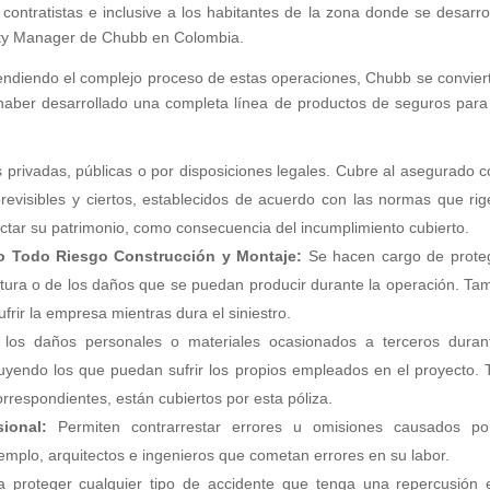
contratistas e inclusive a los habitantes de la zona donde se desarrol
ety Manager de Chubb en Colombia.
tendiendo el complejo proceso de estas operaciones, Chubb se convier
l haber desarrollado una completa línea de productos de seguros para
 privadas, públicas o por disposiciones legales. Cubre al asegurado c
previsibles y ciertos, establecidos de acuerdo con las normas que rig
ectar su patrimonio, como consecuencia del incumplimiento cubierto.
o Todo Riesgo Construcción y Montaje:
Se hacen cargo de prote
ctura o de los daños que se puedan producir durante la operación. Ta
rir la empresa mientras dura el siniestro.
os daños personales o materiales ocasionados a terceros duran
cluyendo los que puedan sufrir los propios empleados en el proyecto. 
rrespondientes, están cubiertos por esta póliza.
ional:
Permiten contrarrestar errores u omisiones causados p
jemplo, arquitectos e ingenieros que cometan errores en su labor.
 proteger cualquier tipo de accidente que tenga una repercusión 