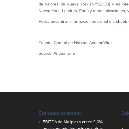
de Valores de Nueva York (NYSE:CB) y es integ
Nueva York, Londres, París y otras ubicaciones
Podrá encontrar información adicional en:
chubb.
Fuente: Central de Noticias AndeanWire
Source: Andeanwire
Entradas recientes
Cal
EBITDA de Mallplaza crece 9,6%
en el segundo trimestre mientras