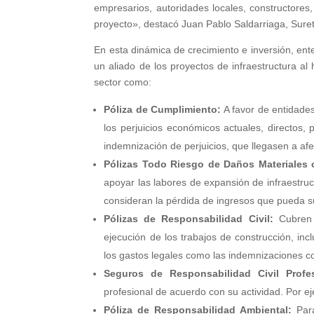
empresarios, autoridades locales, constructores, 
proyecto», destacó Juan Pablo Saldarriaga, Sur
En esta dinámica de crecimiento e inversión, en
un aliado de los proyectos de infraestructura a
sector como:
Póliza de Cumplimiento:
A favor de entidades
los perjuicios económicos actuales, directos, 
indemnización de perjuicios, que llegasen a af
Pólizas Todo Riesgo de Daños Materiales 
apoyar las labores de expansión de infraestru
consideran la pérdida de ingresos que pueda suf
Pólizas de Responsabilidad Civil:
Cubren l
ejecución de los trabajos de construcción, in
los gastos legales como las indemnizaciones co
Seguros de Responsabilidad Civil Profes
profesional de acuerdo con su actividad. Por e
Póliza de Responsabilidad Ambiental:
Para