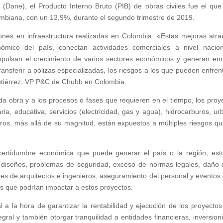
(Dane), el Producto Interno Bruto (PIB) de obras civiles fue el qu
ombiana, con un 13,9%, durante el segundo trimestre de 2019.
iones en infraestructura realizadas en Colombia. «Estas mejoras atra
onómico del país, conectan actividades comerciales a nivel nacio
 impulsan el crecimiento de varios sectores económicos y generan em
transferir a pólizas especializadas, los riesgos a los que pueden enfren
utiérrez, VP P&C de Chubb en Colombia.
da obra y a los procesos o fases que requieren en el tiempo, los proy
aria, educativa, servicios (electricidad, gas y agua), hidrocarburos, ur
otros, más allá de su magnitud, están expuestos a múltiples riesgos qu
incertidumbre económica que puede generar el país o la región, est
 los diseños, problemas de seguridad, exceso de normas legales, daño 
es de arquitectos e ingenieros, aseguramiento del personal y eventos 
os que podrían impactar a estos proyectos.
l a la hora de garantizar la rentabilidad y ejecución de los proyectos
ral y también otorgar tranquilidad a entidades financieras, inversioni