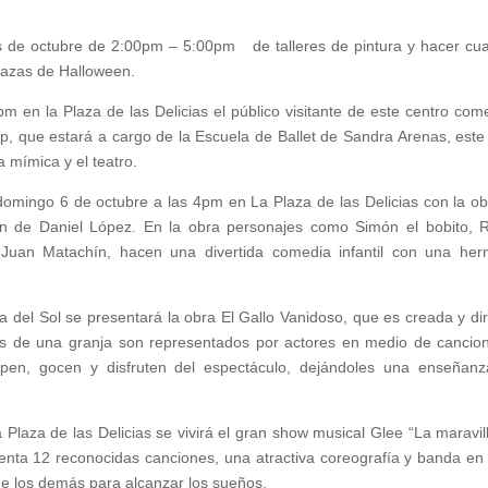
dos de octubre de 2:00pm – 5:00pm de talleres de pintura y hacer cu
bazas de Halloween.
 en la Plaza de las Delicias el público visitante de este centro come
op, que estará a cargo de la Escuela de Ballet de Sandra Arenas, este
a mímica y el teatro.
o domingo 6 de octubre a las 4pm en La Plaza de las Delicias con la ob
n de Daniel López. En la obra personajes como Simón el bobito, R
 Juan Matachín, hacen una divertida comedia infantil con una he
 del Sol se presentará la obra El Gallo Vanidoso, que es creada y dir
les de una granja son representados por actores en medio de cancio
cipen, gocen y disfruten del espectáculo, dejándoles una enseñan
Plaza de las Delicias se vivirá el gran show musical Glee “La maravil
senta 12 reconocidas canciones, una atractiva coreografía y banda en 
de los demás para alcanzar los sueños.