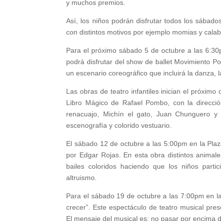
y muchos premios.
Así, los niños podrán disfrutar todos los sába
con distintos motivos por ejemplo momias y cala
Para el próximo sábado 5 de octubre a las 6:30pm
podrá disfrutar del show de ballet Movimiento P
un escenario coreográfico que incluirá la danza, l
Las obras de teatro infantiles inician el próxim
Libro Mágico de Rafael Pombo, con la direcció
renacuajo, Michín el gato, Juan Chunguero y
escenografía y colorido vestuario.
El sábado 12 de octubre a las 5:00pm en la Plaza
por Edgar Rojas. En esta obra distintos anima
bailes coloridos haciendo que los niños parti
altruismo.
Para el sábado 19 de octubre a las 7:00pm en la 
crecer”. Este espectáculo de teatro musical pre
El mensaje del musical es: no pasar por encima 