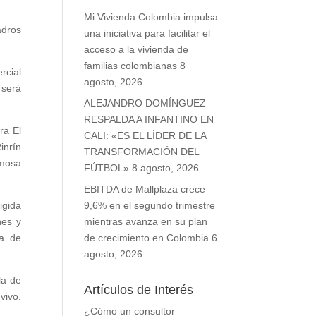
Mi Vivienda Colombia impulsa
adros
una iniciativa para facilitar el
acceso a la vivienda de
familias colombianas
8
rcial
agosto, 2026
 será
ALEJANDRO DOMÍNGUEZ
RESPALDA A INFANTINO EN
ra El
CALI: «ES EL LÍDER DE LA
inrín
TRANSFORMACIÓN DEL
rmosa
FÚTBOL»
8 agosto, 2026
EBITDA de Mallplaza crece
igida
9,6% en el segundo trimestre
nes y
mientras avanza en su plan
za de
de crecimiento en Colombia
6
agosto, 2026
la de
Artículos de Interés
vivo.
¿Cómo un consultor