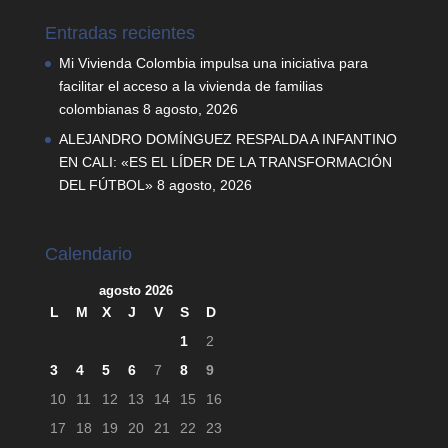
Entradas recientes
Mi Vivienda Colombia impulsa una iniciativa para
facilitar el acceso a la vivienda de familias
colombianas
8 agosto, 2026
ALEJANDRO DOMÍNGUEZ RESPALDA A INFANTINO
EN CALI: «ES EL LÍDER DE LA TRANSFORMACIÓN
DEL FÚTBOL»
8 agosto, 2026
Calendario
agosto 2026
L
M
X
J
V
S
D
1
2
3
4
5
6
7
8
9
10
11
12
13
14
15
16
17
18
19
20
21
22
23