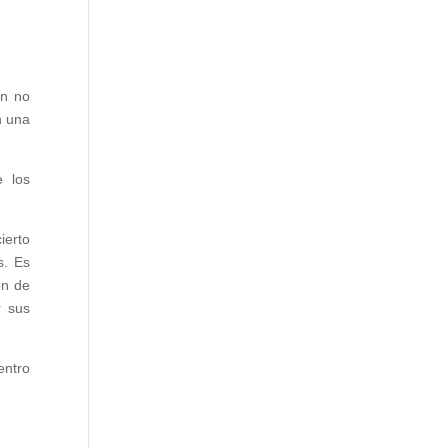
en no
n una
e los
ierto
s. Es
ón de
r sus
entro