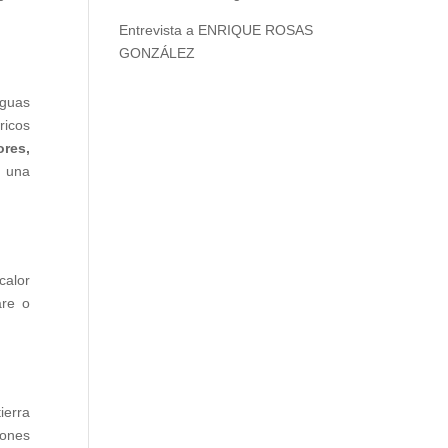
Entrevista a ENRIQUE ROSAS
GONZÁLEZ
iguas
ricos
ores,
e una
calor
are o
ierra
iones