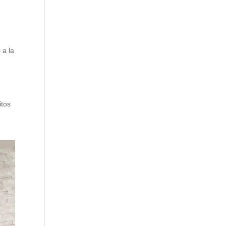
 a la
itos