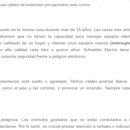
, use cables de extensión por períodos más cortos.
 vivido en la misma casa durante más de 15 años. Las casas más ant
aluminio que no tienen la capacidad para manejar equipos eléct
de cableado de su hogar y obtener unos equipos nuevos
(interrupt
e alta calidad cada diez o quince años. Schneider Electric tien
máxima seguridad frente a peligros eléctricos.
mentación esté suelto o agrietado. Dichos cables podrían liberar 
s, como el piso y las cortinas, y provocar un incendio. Siempre rep
peligrosa. Los enchufes gastados que no están conectados a t
ntáneo. Por lo tanto, es crucial prestar atención a señales o indicac