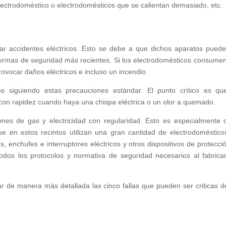
ectrodoméstico o electrodomésticos que se calientan demasiado, etc.
vitar accidentes eléctricos. Esto se debe a que dichos aparatos pued
normas de seguridad más recientes. Si los electrodomésticos consume
rovocar daños eléctricos e incluso un incendio.
os siguiendo estas precauciones estándar. El punto crítico es qu
 con rapidez cuando haya una chispa eléctrica o un olor a quemado.
nes de gas y electricidad con regularidad. Esto es especialmente c
 que en estos recintos utilizan una gran cantidad de electrodoméstico
es, enchufes e interruptores eléctricos y otros dispositivos de protecci
odos los protocolos y normativa de seguridad necesarios al fabrica
ar de manera más detallada las cinco fallas que pueden ser criticas d