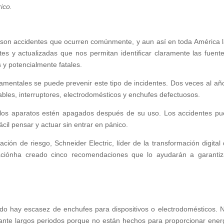
ico.
 son accidentes que ocurren comúnmente, y aun así en toda América l
tes y actualizadas que nos permitan identificar claramente las fuent
 y potencialmente fatales.
amentales se puede prevenir este tipo de incidentes. Dos veces al año
bles, interruptores, electrodomésticos y enchufes defectuosos.
 los aparatos estén apagados después de su uso. Los accidentes p
cil pensar y actuar sin entrar en pánico.
ión de riesgo, Schneider Electric, líder de la transformación digital 
zaciónha creado cinco recomendaciones que lo ayudarán a garantiz
ndo hay escasez de enchufes para dispositivos o electrodomésticos. 
rante largos periodos porque no están hechos para proporcionar ener