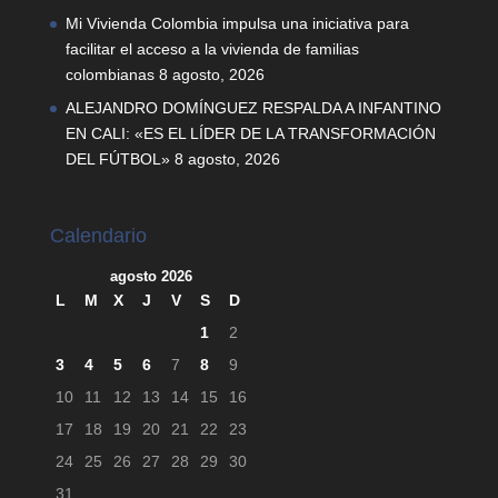
Mi Vivienda Colombia impulsa una iniciativa para
facilitar el acceso a la vivienda de familias
colombianas
8 agosto, 2026
ALEJANDRO DOMÍNGUEZ RESPALDA A INFANTINO
EN CALI: «ES EL LÍDER DE LA TRANSFORMACIÓN
DEL FÚTBOL»
8 agosto, 2026
Calendario
agosto 2026
L
M
X
J
V
S
D
1
2
3
4
5
6
7
8
9
10
11
12
13
14
15
16
17
18
19
20
21
22
23
24
25
26
27
28
29
30
31