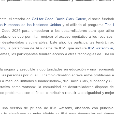
nte, el creador de
Call for Code
,
David Clark Cause
, el socio funda
os Humanos de las Naciones Unidas
y el afiliado al programa
The 
r Code 2024 para empoderar a los desarrolladores para que utilic
 soluciones que permitan mejorar el acceso equitativo a los recursos 
 desatendidas y vulnerables. Este año, los participantes tendrán a
onx
, la plataforma de IA y datos de IBM, que incluirá
IBM watsonx.ai
demás, los participantes tendrán acceso a otras tecnologías de IBM e
da segura y asequible y oportunidades en educación y una represent
s las personas por igual. El cambio climático agrava estos problemas e
 a menudo limitados e inadecuados», dijo David Clark, fundador y C
erativa como watsonx, la comunidad de desarrolladores dispone d
 problemas, con el fin de contribuir a reducir la desigualdad y mejor
 a una versión de prueba de IBM watsonx, diseñada con principi
 a la plataforma de nube híbrida de IBM para desarrollar solucione