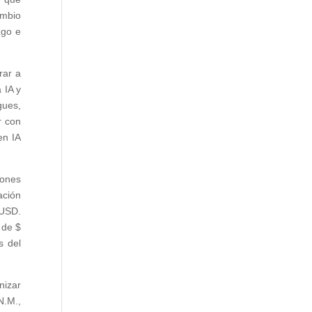
ambio
zgo e
rar a
 IA y
gues,
r con
en IA
iones
ación
 USD.
 de $
s del
nizar
N.M.,