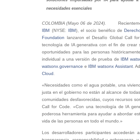
necesidades esenciales
COLOMBIA (Mayo 06 de 2024).
Recienteme
IBM
(NYSE:
IBM
), el socio benéfico de
Derech
Foundation
lanzaron el Desafío Global Call fo
tecnología de IA generativa con el fin de crear
oportunidades para las personas históricamente
individual a una versión de prueba de
IBM wats
watsonx.governance
e
IBM watsonx Assistant
. A
Cloud
.
«Necesidades como el agua potable, una vivien
justa en el gobierno no están al alcance de toda
comunidades desfavorecidas, cuyos recursos son
Call for Code. «Con una tecnología de IA gen
poderosa herramienta para ayudar a abordar estos
vida de las personas en todo el mundo.»
Los desarrolladores participantes accederán
transparencia, responsabilidad y gobernanza, y