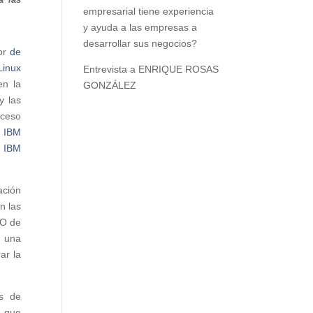
empresarial tiene experiencia
y ayuda a las empresas a
desarrollar sus negocios?
dor
de
Linux
Entrevista a ENRIQUE ROSAS
en la
GONZÁLEZ
y las
cceso
,
IBM
n
IBM
ación
n las
EO de
e una
ar la
os de
s que