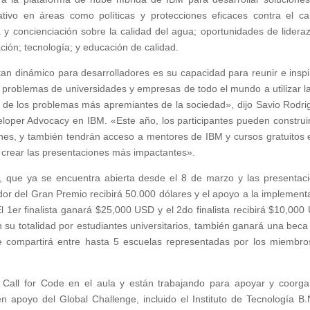
ivo en áreas como políticas y protecciones eficaces contra el c
ia y concienciación sobre la calidad del agua; oportunidades de lidera
ción; tecnología; y educación de calidad.
an dinámico para desarrolladores es su capacidad para reunir e inspi
 problemas de universidades y empresas de todo el mundo a utilizar la
 de los problemas más apremiantes de la sociedad», dijo Savio Rodri
loper Advocacy en IBM. «Este año, los participantes pueden construi
nes, y también tendrán acceso a mentores de IBM y cursos gratuitos 
 crear las presentaciones más impactantes».
, que ya se encuentra abierta desde el 8 de marzo y las presentac
dor del Gran Premio recibirá 50.000 dólares y el apoyo a la implement
l 1er finalista ganará $25,000 USD y el 2do finalista recibirá $10,000
 su totalidad por estudiantes universitarios, también ganará una beca
 compartirá entre hasta 5 escuelas representadas por los miembro
Call for Code en el aula y están trabajando para apoyar y coorga
 apoyo del Global Challenge, incluido el Instituto de Tecnología B.