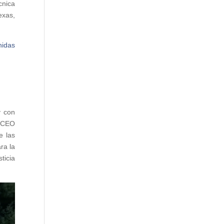
cnica
exas,
nidas
y con
l CEO
e las
ra la
ticia