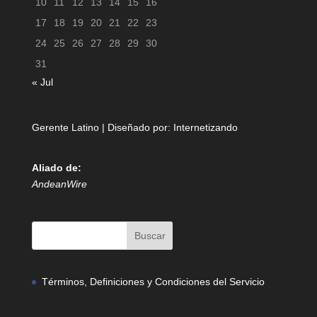
10
11
12
13
14
15
16
17
18
19
20
21
22
23
24
25
26
27
28
29
30
31
« Jul
Gerente Latino | Diseñado por:
Internetizando
Aliado de:
AndeanWire
Términos, Definiciones y Condiciones del Servicio