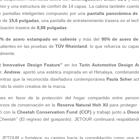
ior y una estructura de confort de 14 capas. La cabina también cuent
 pantallas inteligentes compuesto por una
pantalla panorámica de
ón de
15,6 pulgadas
, una pantalla de entretenimiento trasera en el tec
atización trasera de
8,88 pulgadas
.
% de acero estampado en caliente
y más del
90% de acero de 
salientes en las pruebas de
TÜV Rheinland
, lo que refuerza su capa
almente.
 Innovative Design Feature”
en los
Turin Automotive Design A
r,
Andrew
, aportó una estética inspirada en el Himalaya, combinand
ientras que la reconocida diseñadora contemporánea
Paula Scher
act
ndo la visión creativa de la marca.
ones en favor de la protección del hogar compartido entre perso
erzos de conservación en la
Reserva Natural Hoh Xil
para proteger 
ió con la
Cheetah Conservation Fund (CCF)
y trabajó junto a
Disco
 Cheetah”
(El regreso del guepardo). JETOUR continuará respaldand
.
a JETOUR y fortalece su camino hacia la consolidación como una 