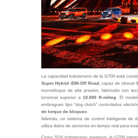
La capacidad todoterreno de la G700 está const
Super Hybrid iDM-Off Road
, capaz de ofrecer
monobloque de alta presión, fabricado con tecn
torsional superior a
10.000 N·m/deg
. El mode
embragues tipo “dog clutch” controlados electr
de torque de bloqueo
.
Además, un sistema de control inteligente de 
utiliza datos de sensores en tiempo real para eva
Como SUV todoterreno premium, la G700 integr