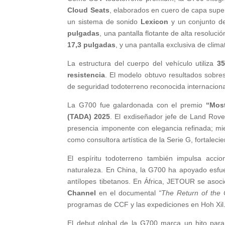
Cloud Seats
, elaborados en cuero de capa super
un sistema de sonido
Lexicon
y un conjunto de
pulgadas
, una pantalla flotante de alta resoluci
17,3 pulgadas
, y una pantalla exclusiva de clim
La estructura del cuerpo del vehículo utiliza
35
resistencia
. El modelo obtuvo resultados sobre
de seguridad todoterreno reconocida internacion
La G700 fue galardonada con el premio
“Most
(TADA) 2025
. El exdiseñador jefe de Land Rove
presencia imponente con elegancia refinada; m
como consultora artística de la Serie G, fortalecie
El espíritu todoterreno también impulsa acci
naturaleza. En China, la G700 ha apoyado esfu
antílopes tibetanos. En África, JETOUR se asoc
Channel
en el documental
“The Return of the
programas de CCF y las expediciones en Hoh Xil
El debut global de la G700 marca un hito par