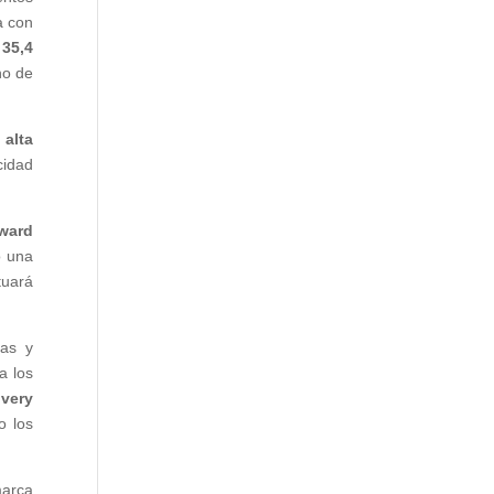
a con
 35,4
ho de
alta
cidad
ward
o una
uará
nas y
a los
very
o los
marca