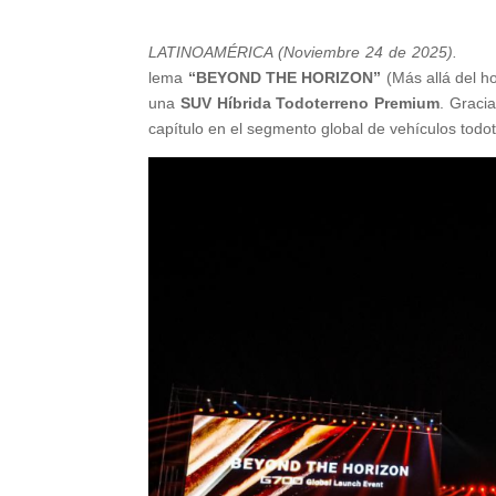
LATINOAMÉRICA (Noviembre 24 de 2025)
lema
“BEYOND THE HORIZON”
(Más allá del h
una
SUV Híbrida Todoterreno Premium
. Graci
capítulo en el segmento global de vehículos todo