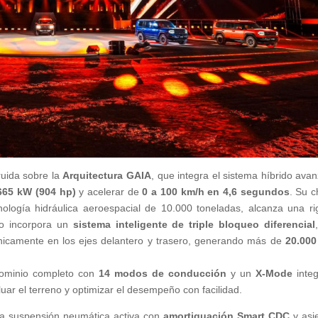
ruida sobre la
Arquitectura GAIA
, que integra el sistema híbrido ava
665 kW (904 hp)
y acelerar de
0 a 100 km/h en 4,6 segundos
. Su c
ología hidráulica aeroespacial de 10.000 toneladas, alcanza una ri
lo incorpora un
sistema inteligente de triple bloqueo diferencial
ónicamente en los ejes delantero y trasero, generando más de
20.000
dominio completo con
14 modos de conducción
y un
X-Mode
inte
luar el terreno y optimizar el desempeño con facilidad.
a suspensión neumática activa con
amortiguación Smart CDC
y asi