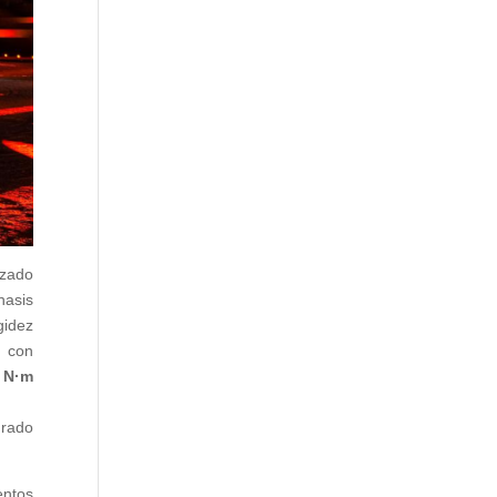
nzado
hasis
gidez
, con
 N·m
grado
entos