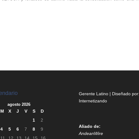
endario
Gerente Latino | Diseñado por
Internetizando
agosto 2026
M
X
J
V
S
D
1
2
Aliado de:
4
5
6
7
8
9
AndeanWire
11
12
13
14
15
16