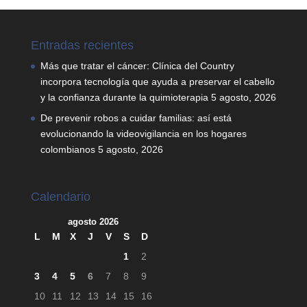
Entradas recientes
Más que tratar el cáncer: Clínica del Country
incorpora tecnología que ayuda a preservar el cabello
y la confianza durante la quimioterapia
5 agosto, 2026
De prevenir robos a cuidar familias: así está
evolucionando la videovigilancia en los hogares
colombianos
5 agosto, 2026
Calendario
agosto 2026
L
M
X
J
V
S
D
1
2
3
4
5
6
7
8
9
10
11
12
13
14
15
16