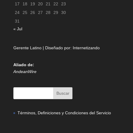
17
18
19
20
21
22
23
24
25
26
27
28
29
30
31
« Jul
Gerente Latino | Diseñado por:
Internetizando
Aliado de:
AndeanWire
Términos, Definiciones y Condiciones del Servicio