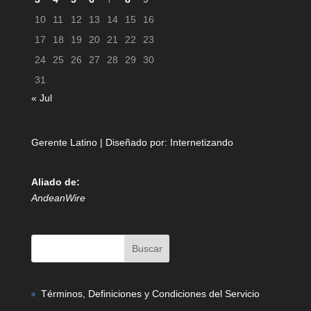
10
11
12
13
14
15
16
17
18
19
20
21
22
23
24
25
26
27
28
29
30
31
« Jul
Gerente Latino | Diseñado por:
Internetizando
Aliado de:
AndeanWire
Términos, Definiciones y Condiciones del Servicio