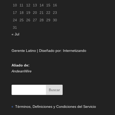
10
11
12
13
14
15
16
17
18
19
20
21
22
23
24
25
26
27
28
29
30
31
« Jul
Gerente Latino | Diseñado por:
Internetizando
Aliado de:
AndeanWire
Términos, Definiciones y Condiciones del Servicio