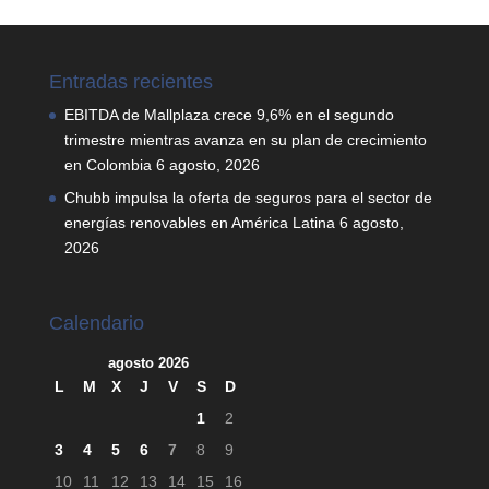
Entradas recientes
EBITDA de Mallplaza crece 9,6% en el segundo
trimestre mientras avanza en su plan de crecimiento
en Colombia
6 agosto, 2026
Chubb impulsa la oferta de seguros para el sector de
energías renovables en América Latina
6 agosto,
2026
Calendario
agosto 2026
L
M
X
J
V
S
D
1
2
3
4
5
6
7
8
9
10
11
12
13
14
15
16