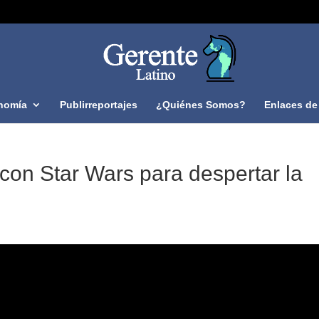
nomía
Publirreportajes
¿Quiénes Somos?
Enlaces de 
on Star Wars para despertar la