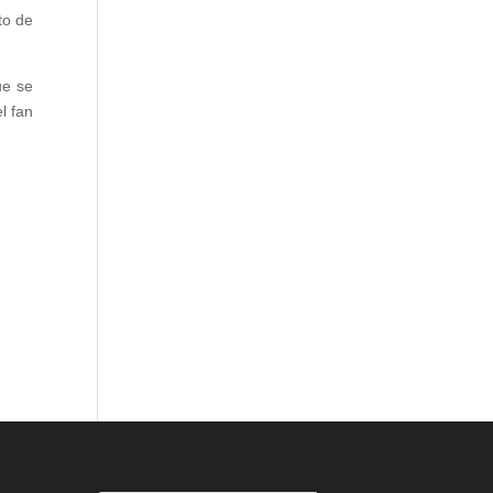
to de
ue se
l fan