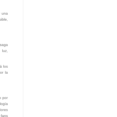
r una
ible,
 saga
 luz,
á los
or la
o por
logía
dores
 fans