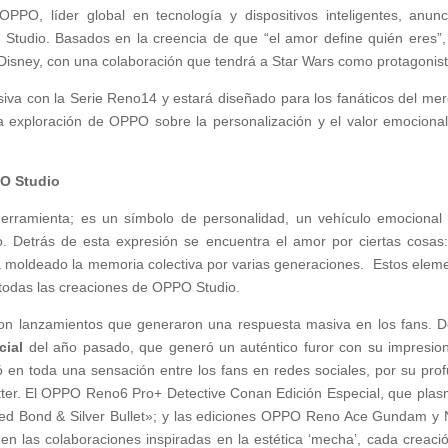
OPPO, líder global en tecnología y dispositivos inteligentes, anunc
 Studio. Basados en la creencia de que “el amor define quién eres”,
a Disney, con una colaboración que tendrá a Star Wars como protagonist
usiva con la Serie Reno14 y estará diseñado para los fanáticos del me
a exploración de OPPO sobre la personalización y el valor emociona
PPO Studio
ramienta; es un símbolo de personalidad, un vehículo emocional
o. Detrás de esta expresión se encuentra el amor por ciertas cosas
ha moldeado la memoria colectiva por varias generaciones. Estos elem
 todas las creaciones de OPPO Studio.
on lanzamientos que generaron una respuesta masiva en los fans. 
cial
del año pasado, que generó un auténtico furor con su impresio
 en toda una sensación entre los fans en redes sociales, por su pro
tter. El OPPO Reno6 Pro+ Detective Conan Edición Especial, que plas
ed Bond & Silver Bullet»; y las ediciones OPPO Reno Ace Gundam y
n las colaboraciones inspiradas en la estética ‘mecha’, cada creaci