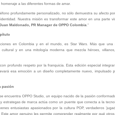
 homenaje a las diferentes formas de amar.
léfono profundamente personalizado, no sólo demuestra su afecto po
a identidad. Nuestra misión es transformar este amor en una parte vis
Juan Maldonado, PR Manager de OPPO Colombia
.“
pítulo
raciones en Colombia y en el mundo, es Star Wars. Más que una
 cultural y en una mitología moderna que mezcla héroes, villanos,
n profundo respeto por la franquicia. Esta edición especial integrar
levará esa emoción a un diseño completamente nuevo, impulsado p
a pasión
 se encuentra OPPO Studio, un equipo nacido de la pasión conformad
e y estrategas de marca actúa como un puente que conecta a la tecno
óvenes entusiastas apasionados por la cultura POP, verdaderos ‘juga
s. Este amor genuino les permite comprender realmente por qué otros