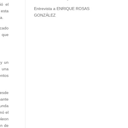
ió el
Entrevista a ENRIQUE ROSAS
 esta
GONZÁLEZ
a.
rcado
l que
 y un
: una
entos
Desde
nante
funda
mó el
 Neon
ón de