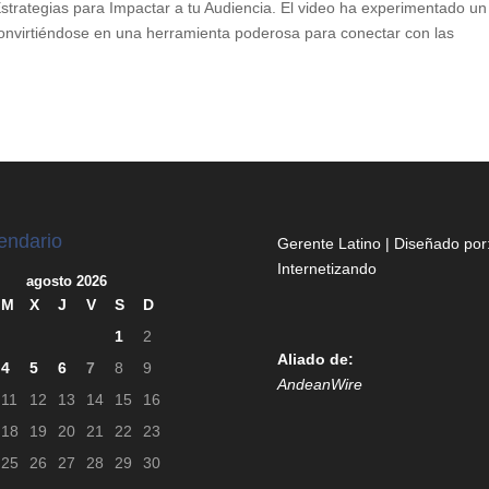
Estrategias para Impactar a tu Audiencia. El video ha experimentado un
 convirtiéndose en una herramienta poderosa para conectar con las
endario
Gerente Latino | Diseñado por
Internetizando
agosto 2026
M
X
J
V
S
D
1
2
Aliado de:
4
5
6
7
8
9
AndeanWire
11
12
13
14
15
16
18
19
20
21
22
23
25
26
27
28
29
30