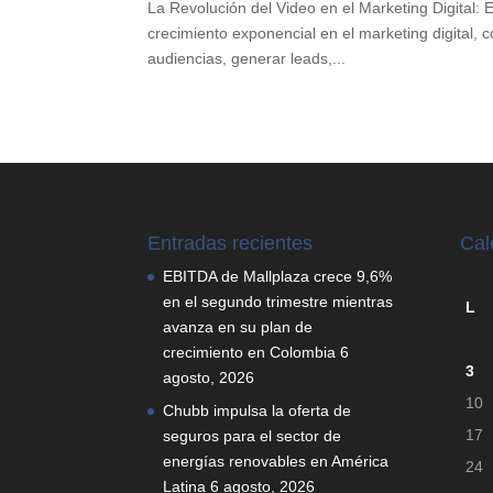
La Revolución del Video en el Marketing Digital: 
crecimiento exponencial en el marketing digital,
audiencias, generar leads,...
Entradas recientes
Cal
EBITDA de Mallplaza crece 9,6%
en el segundo trimestre mientras
L
avanza en su plan de
crecimiento en Colombia
6
3
agosto, 2026
10
Chubb impulsa la oferta de
17
seguros para el sector de
energías renovables en América
24
Latina
6 agosto, 2026