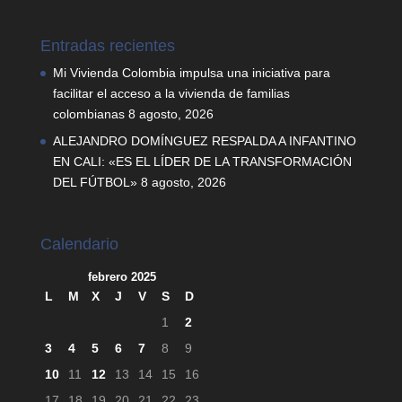
Entradas recientes
Mi Vivienda Colombia impulsa una iniciativa para
facilitar el acceso a la vivienda de familias
colombianas
8 agosto, 2026
ALEJANDRO DOMÍNGUEZ RESPALDA A INFANTINO
EN CALI: «ES EL LÍDER DE LA TRANSFORMACIÓN
DEL FÚTBOL»
8 agosto, 2026
Calendario
febrero 2025
L
M
X
J
V
S
D
1
2
3
4
5
6
7
8
9
10
11
12
13
14
15
16
17
18
19
20
21
22
23