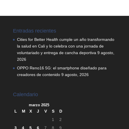
Entradas recientes
Cities for Better Health cumple un año transformando
la salud en Cali y lo celebra con una jornada de
voluntariado y entrega de cancha deportiva
9 agosto,
2026
OPPO Reno16 5G: el smartphone diseñado para
creadores de contenido
9 agosto, 2026
Calendario
marzo 2025
L
M
X
J
V
S
D
1
2
3
4
5
6
7
8
9