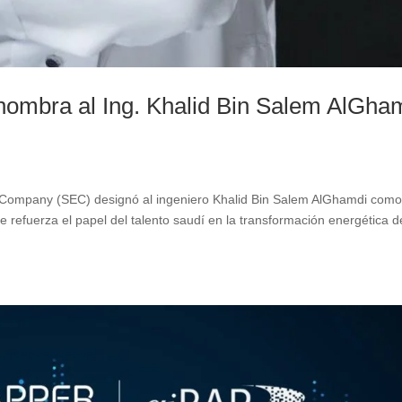
nombra al Ing. Khalid Bin Salem AlGha
ty Company (SEC) designó al ingeniero Khalid Bin Salem AlGhamdi com
 refuerza el papel del talento saudí en la transformación energética d