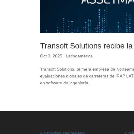
Transoft Solutions recibe l
Oct 3, 2025
|
Latinoamérica
Transoft Solutions, primera empresa de Norteamé
evaluaciones globales de carreteras de iRAP L
en software de ingeniería,...
Entradas recientes
Cal