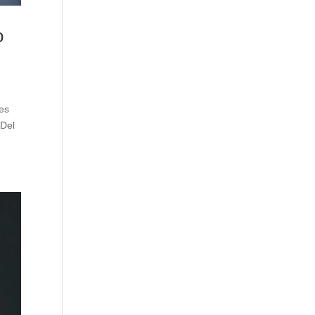
o
es
 Del