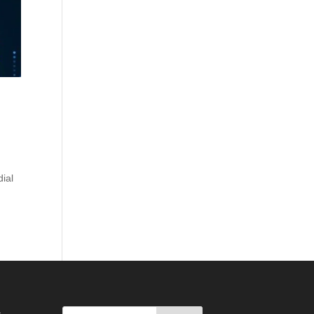
ial
: