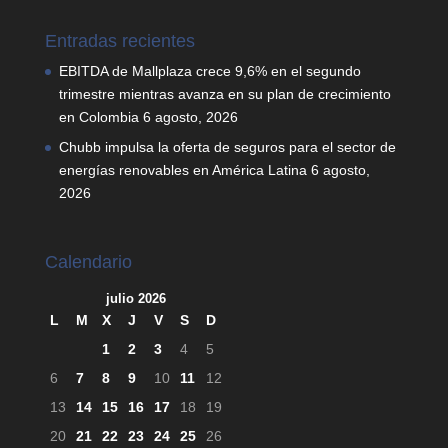
Entradas recientes
EBITDA de Mallplaza crece 9,6% en el segundo
trimestre mientras avanza en su plan de crecimiento
en Colombia
6 agosto, 2026
Chubb impulsa la oferta de seguros para el sector de
energías renovables en América Latina
6 agosto,
2026
Calendario
julio 2026
L
M
X
J
V
S
D
1
2
3
4
5
6
7
8
9
10
11
12
13
14
15
16
17
18
19
20
21
22
23
24
25
26