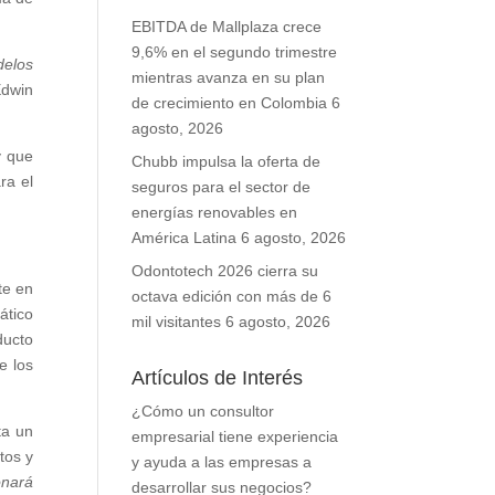
EBITDA de Mallplaza crece
9,6% en el segundo trimestre
delos
mientras avanza en su plan
Edwin
de crecimiento en Colombia
6
agosto, 2026
y que
Chubb impulsa la oferta de
ra el
seguros para el sector de
energías renovables en
América Latina
6 agosto, 2026
Odontotech 2026 cierra su
te en
octava edición con más de 6
ático
mil visitantes
6 agosto, 2026
ducto
e los
Artículos de Interés
¿Cómo un consultor
ta un
empresarial tiene experiencia
tos y
y ayuda a las empresas a
onará
desarrollar sus negocios?