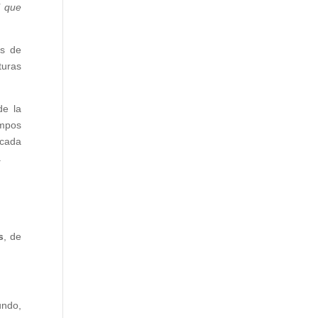
l que
es de
turas
de la
empos
 cada
.
s
, de
undo,