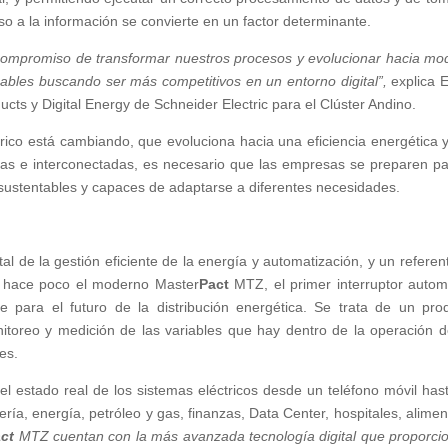
o a la información se convierte en un factor determinante.
 compromiso de transformar nuestros procesos y evolucionar hacia mo
bles buscando ser más competitivos en un entorno digital”,
explica 
ucts y Digital Energy de Schneider Electric para el Clúster Andino.
ico está cambiando, que evoluciona hacia una eficiencia energética 
as e interconectadas, es necesario que las empresas se preparen pa
, sustentables y capaces de adaptarse a diferentes necesidades.
ital de la gestión eficiente de la energía y automatización, y un referen
ó hace poco el moderno Master
Pact
MTZ, el primer interruptor autom
te para el futuro de la distribución energética. Se trata de un pro
itoreo y medición de las variables que hay dentro de la operación d
es.
el estado real de los sistemas eléctricos desde un teléfono móvil has
ía, energía, petróleo y gas, finanzas, Data Center, hospitales, alimen
ct
MTZ cuentan con la más avanzada tecnología digital que proporci