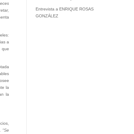
veces
Entrevista a ENRIQUE ROSAS
etar,
GONZÁLEZ
enta
eles:
ias a
e que
otada
ables
Posee
te la
an la
cios,
s.
“Se