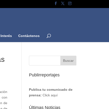
Interés
Contáctenos
as
Publirreportajes
Publica tu comunicado de
ación
prensa:
Click aquí
r con
ón de
Últimas Noticias
ma de