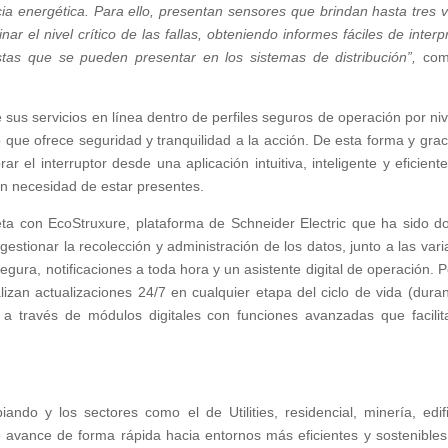
cia energética. Para ello, presentan sensores que brindan hasta tres 
r el nivel crítico de las fallas, obteniendo informes fáciles de interpr
istas que se pueden presentar en los sistemas de distribución”,
com
sus servicios en línea dentro de perfiles seguros de operación por niv
lo que ofrece seguridad y tranquilidad a la acción. De esta forma y grac
 el interruptor desde una aplicación intuitiva, inteligente y eficient
sin necesidad de estar presentes.
ta con EcoStruxure, plataforma de Schneider Electric que ha sido d
estionar la recolección y administración de los datos, junto a las vari
egura, notificaciones a toda hora y un asistente digital de operación. 
zan actualizaciones 24/7 en cualquier etapa del ciclo de vida (duran
 a través de módulos digitales con funciones avanzadas que facilit
ndo y los sectores como el de Utilities, residencial, minería, edifi
te avance de forma rápida hacia entornos más eficientes y sostenible