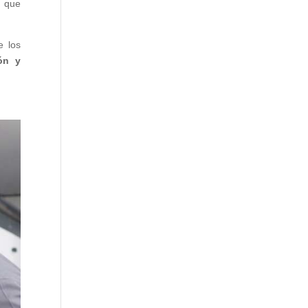
o que
e los
ón y