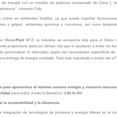
 de energía con un medidor de potencia incorporado de Clase 1, e
ficiencia”,
comenta Cely.
 online en ambientes hostiles, ya que puede soportar fluctuacion
ciones y golpes, ambientes químicos y corrosivos, así como tempera
os Master
Pact
MTZ, la industria se encuentra lista para el futuro 
igente proporciona datos en tiempo real que lo ayudarán a evitar los ti
irán personalizar el interruptor según las necesidades específicas de
una entrega de energía confiable. Todo esto impulsado a través del IoT
s para aprovechar al máximo nuestra energía y nuestros recurso
ilidad
para todos. A esto lo llamamos “
Life Is On
“.
ar la sostenibilidad y la eficiencia.
la integración de tecnologías de procesos y energía líderes en el m