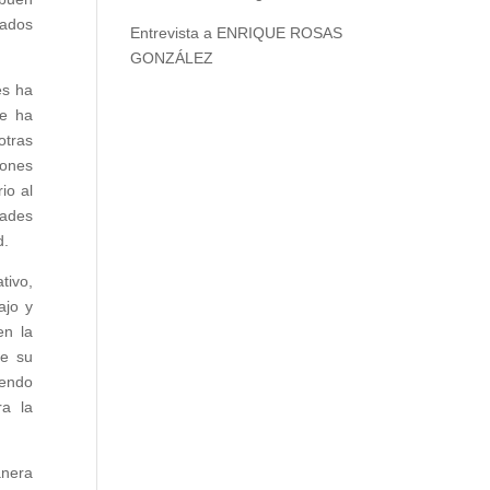
rados
Entrevista a ENRIQUE ROSAS
GONZÁLEZ
es ha
ue ha
otras
iones
io al
dades
d.
tivo,
ajo y
en la
ue su
iendo
ra la
anera