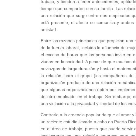
trabajo, y tienden a tener antecedentes, aptitu
tiempo que comparten con su familia. Las relaci
una relación que surge entre dos empleados que
está presente, el afecto se comunica y ambos 
amistad.
Entre las razones principales que propician una r
de la fuerza laboral, incluida la afluencia de 
el exceso de horas que las personas invierten e
viudas en la sociedad. A pesar de que muchas de
noviazgos de larga duración y hasta el matrimoni
la relación, para el grupo (los compañeros de
organización producto de una relación romántic
que algunas organizaciones opten por implementa
de otro empleado en el trabajo. Sin embargo, es
una violación a la privacidad y libertad de los indi
Contrario a la creencia popular de que el amor y
un reciente estudio llevado a cabo en Puerto Rico
en el área de trabajo, puesto que puede servir
involucrarse en una relación amorosa para pal