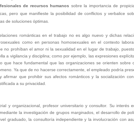
ofesionales de recursos humanos
sobre la importancia de propici
s, pero que manifieste la posibilidad de conflictos y verbalice sob
ías de soluciones óptimas.
relaciones románticas en el trabajo no es algo nuevo y dichas relac
erosexuales como en personas homosexuales en el contexto labora
 no prohíban el amor ni la sexualidad en el lugar de trabajo, puest
la a vigilancia y disciplina; como por ejemplo, las expresiones explícit
 Lo que hace fundamental que las organizaciones se orienten sobre
nómeno. Ya que de no hacerse correctamente, el empleado podría pres
 afirmar que prohibir sus afectos románticos y la socialización con
tificada a su privacidad.
ial y organizacional, profesor universitario y consultor. Su interés e
 mediante la investigación de grupos marginados, el desarrollo de polí
ivel graduado, la consultoría independiente y la involucración con as