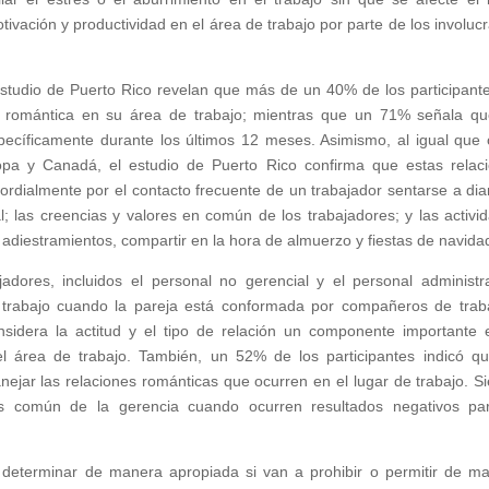
ivación y productividad en el área de trabajo por parte de los involuc
 estudio de Puerto Rico revelan que más de un 40% de los participant
n romántica en su área de trabajo; mientras que un 71% señala q
ecíficamente durante los últimos 12 meses. Asimismo, al igual que 
opa y Canadá, el estudio de Puerto Rico confirma que estas relac
rdialmente por el contacto frecuente de un trabajador sentarse a diar
ual; las creencias y valores en común de los trabajadores; y las activi
, adiestramientos, compartir en la hora de almuerzo y fiestas de navida
dores, incluidos el personal no gerencial y el personal administra
 trabajo cuando la pareja está conformada por compañeros de trab
idera la actitud y el tipo de relación un componente importante 
 área de trabajo. También, un 52% de los participantes indicó q
nejar las relaciones románticas que ocurren en el lugar de trabajo. S
 más común de la gerencia cuando ocurren resultados negativos pa
 determinar de manera apropiada si van a prohibir o permitir de m