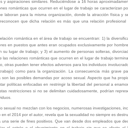
des y aspiraciones similares. Reduciéndose a 16 horas aproximadamen
ones románticas que ocurren en el lugar de trabajo se caracterizan po
 laboran para la misma organización, donde la atracción física y s
reconocen que dicha relación es más que una relación profesional
elación romántica en el área de trabajo se encuentran: 1) la diversific
mujeres en puestos que antes eran ocupados exclusivamente por hombre
n su lugar de trabajo; y 3) el aumento de personas solteras, divorcia
 las relaciones románticas que ocurren en el lugar de trabajo termin
o, otras pueden tener efectos adversos para los individuos involucrad
 trabajo) como para la organización. La consecuencia más grave pa
a son las posibles demandas por acoso sexual. Aspecto que ha propi
r políticas enfocadas en restringir la libertad del personal a enamo
tas restricciones si no se delimitan cuidadosamente, podrían repres
viduos.
 lo sexual no mezclan con los negocios, numerosas investigaciones, inc
 en el 2014 por el autor, revela que la sexualidad no siempre es destru
 a una serie de fines positivos. Que van desde dos empleados que de
iar el estrés o el aburrimiento en el trabajo sin que se afecte el