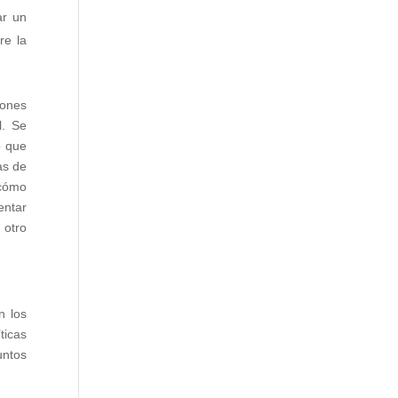
ar un
re la
iones
l. Se
o que
as de
 cómo
entar
 otro
n los
ticas
untos