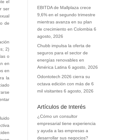
te el
EBITDA de Mallplaza crece
r ser
9,6% en el segundo trimestre
exual
mientras avanza en su plan
 o de
de crecimiento en Colombia
6
agosto, 2026
ación
Chubb impulsa la oferta de
s; 2)
seguros para el sector de
das o
energías renovables en
an en
América Latina
6 agosto, 2026
os en
Odontotech 2026 cierra su
ra la
octava edición con más de 6
ciado
mil visitantes
6 agosto, 2026
rarse
entar
Artículos de Interés
¿Cómo un consultor
luido
empresarial tiene experiencia
ctiva
y ayuda a las empresas a
ciden
desarrollar sus negocios?
 buen