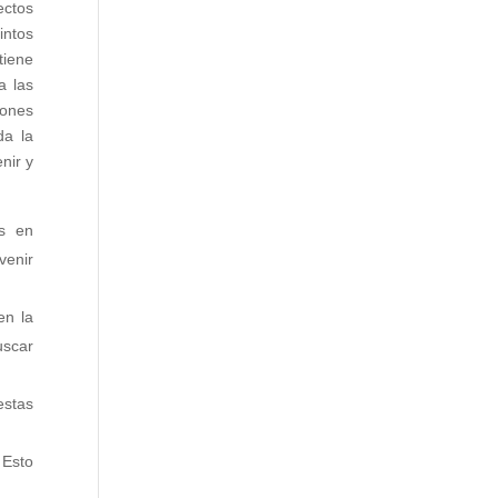
ectos
intos
tiene
a las
iones
da la
nir y
os en
venir
en la
uscar
estas
 Esto