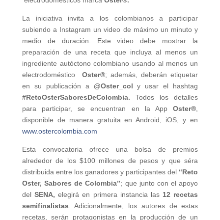
electrodomésticos marca
Oster®.
La iniciativa invita a los colombianos a participar
subiendo a Instagram un video de máximo un minuto y
medio de duración. Este video debe mostrar la
preparación de una receta que incluya al menos un
ingrediente autóctono colombiano usando al menos un
electrodoméstico
Oster®
; además, deberán etiquetar
en su publicación a
@Oster_col
y usar el hashtag
#RetoOsterSaboresDeColombia.
Todos los detalles
para participar, se encuentran en la App
Oster®
,
disponible de manera gratuita en Android, iOS, y en
www.ostercolombia.com
Esta convocatoria ofrece una bolsa de premios
alrededor de los $100 millones de pesos y que séra
distribuida entre los ganadores y participantes del
“Reto
Oster, Sabores de Colombia”
; que junto con el apoyo
del
SENA,
elegirá en primera instancia las
12 recetas
semifinalistas
. Adicionalmente, los autores de estas
recetas, serán protagonistas en la producción de un